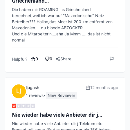
Griechenland…
Die haben mir ROAMING ins Griechenland 
berechnet,weil ich war auf "Mazedonische" Netz 
Betreiber??? Halloo,das Meer ist 200 km entfernt von 
Mazedonien.....du bloode ABZOCKER

Und die Mitarbeiterin....aha Ja Mmm .... das ist nicht 
normal
0
0
Share
Helpful?
ljugash
12 months ago
1
review
s
•
New Reviewer
Nie wieder habe viele Anbieter dir j…
Nie wieder habe viele Anbieter dir j Telekom etc, 
Freenet will sogar für das nennen der oin 15€ haben, 