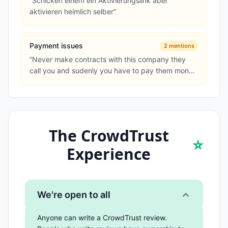
“
Schicken einem ein Aktivierungslink aber
aktivieren heimlich selber
”
Payment issues
2
mentions
“
Never make contracts with this company they
call you and sudenly you have to pay them money
when you didn't autorize...
”
The CrowdTrust
⭐
Experience
We're open to all
Anyone can write a CrowdTrust review.