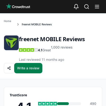
Skip to main content
Home
freenet MOBILE
Reviews
freenet MOBILE
Reviews
1,000
reviews
4.1
Great
Last reviewed 11 months ago
Write a review
TrustScore
490