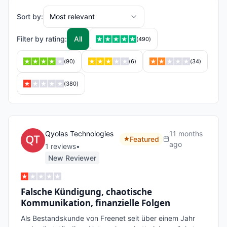
Sort by:
Most relevant
Filter by rating:
All
(
490
)
(
90
)
(
6
)
(
34
)
(
380
)
Qyolas Technologies
11 months
Featured
ago
1
review
s
•
New Reviewer
Falsche Kündigung, chaotische
Kommunikation, finanzielle Folgen
Als Bestandskunde von Freenet seit über einem Jahr 