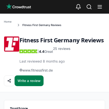
Skip to main content
Home
Fitness First Germany
Reviews
Fitness First Germany
Reviews
25
reviews
4.4
Great
Last reviewed 8 months ago
www.fitnessfirst.de
Write a review
TrustScore