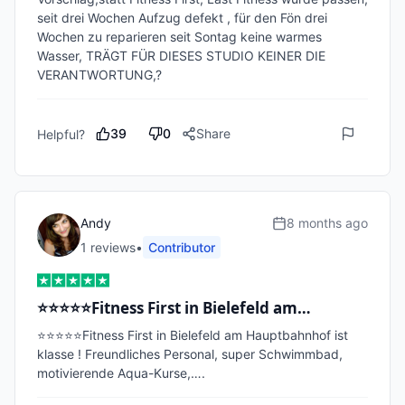
seit drei Wochen Aufzug defekt , für den Fön drei 
Wochen zu reparieren seit Sontag keine warmes 
Wasser, TRÄGT FÜR DIESES STUDIO KEINER DIE 
VERANTWORTUNG,?
39
0
Share
Helpful?
Andy
8 months ago
1
review
s
•
Contributor
⭐️⭐️⭐️⭐️⭐️Fitness First in Bielefeld am…
⭐️⭐️⭐️⭐️⭐️Fitness First in Bielefeld am Hauptbahnhof ist 
klasse ! Freundliches Personal, super Schwimmbad, 
motivierende Aqua-Kurse,….