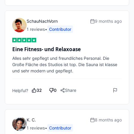
SchauNachVorn
9 months ago
1
review
s
•
Contributor
Eine Fitness- und Relaxoase
Alles sehr gepflegt und freundliches Personal. Die 
Große Fläche des Studios ist top. Die Sauna ist klasse 
und sehr modern und gepflegt.  
32
0
Share
Helpful?
K. C.
8 months ago
1
review
s
•
Contributor