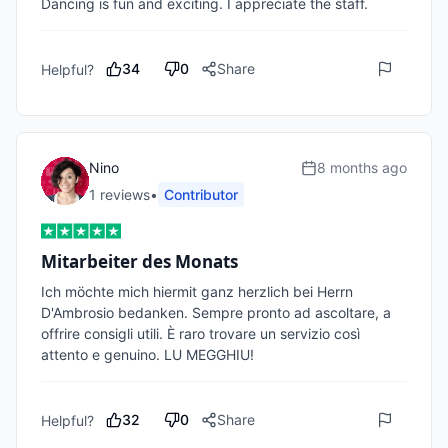
Dancing is fun and exciting. I appreciate the staff.
34
0
Share
Helpful?
Nino
8 months ago
1
review
s
•
Contributor
Mitarbeiter des Monats
Ich möchte mich hiermit ganz herzlich bei Herrn 
D'Ambrosio bedanken. Sempre pronto ad ascoltare, a 
offrire consigli utili. È raro trovare un servizio così 
attento e genuino. LU MEGGHIU!
32
0
Share
Helpful?