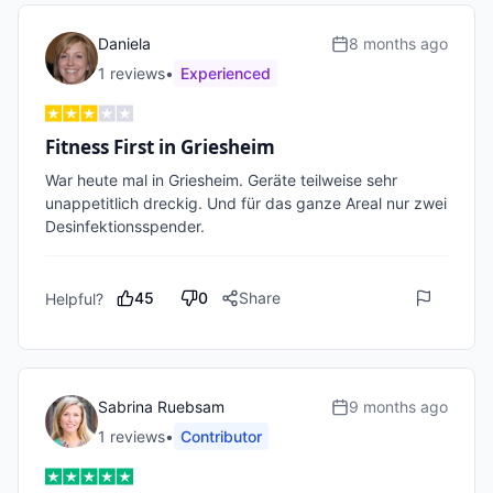
Daniela
8 months ago
1
review
s
•
Experienced
Fitness First in Griesheim
War heute mal in Griesheim. Geräte teilweise sehr 
unappetitlich dreckig. Und für das ganze Areal nur zwei 
Desinfektionsspender.
45
0
Share
Helpful?
Sabrina Ruebsam
9 months ago
1
review
s
•
Contributor