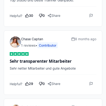
Top Studio und beste Trainner Gianpaolo.
30
0
Share
Helpful?
Chase Captan
8 months ago
1
review
s
•
Contributor
Sehr transparenter Mitarbeiter
Sehr netter Mitarbeiter und gute Angebote 
29
0
Share
Helpful?