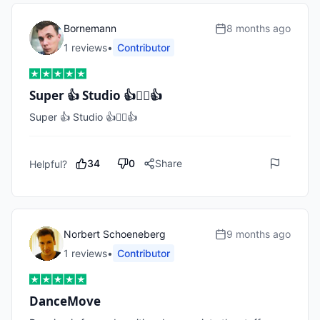
Bornemann
8 months ago
1
review
s
•
Contributor
Super 👍 Studio 👍🏋️‍♀️👍
Super 👍 Studio 👍🏋️‍♀️👍
34
0
Share
Helpful?
Norbert Schoeneberg
9 months ago
1
review
s
•
Contributor
DanceMove