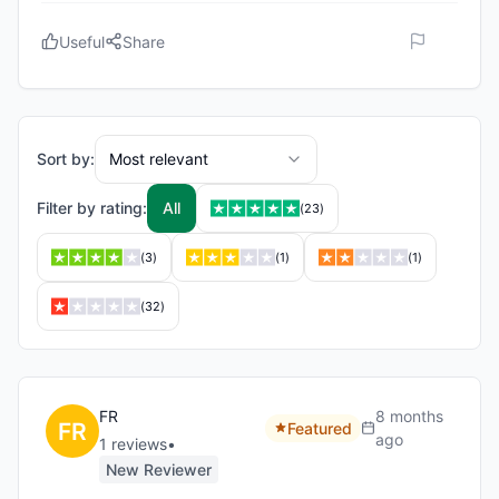
Useful
Share
Sort by:
Most relevant
Filter by rating:
All
(
23
)
(
3
)
(
1
)
(
1
)
(
32
)
FR
8 months
Featured
ago
1
review
s
•
New Reviewer