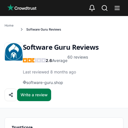
Skip to main content
Home
Software Guru
Reviews
Software Guru
Reviews
60
reviews
2.6
Average
Last reviewed 8 months ago
software-guru.shop
Write a review
TrustScore