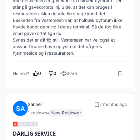
ville betale med et gavekort fra holbæk byforum. Der 
står på gavekortets  hj. Side, at det kan bruges i 
restauranten. Men de ville ikke tage imod det. 
Beskeden fra Vestersøen var, at holbæk byforum ikke 
havde kodet dem ind i deres terminal. Så de tog ikke 
imod gavekortet lige nu. 

Synes det er dårlig stil. Vestersøen har vel også et 
ansvar. I kunne have oplyst om det på jeres 
0
0
Share
Helpful?
Sanner
7 months ago
1
review
s
•
New Reviewer
DÅRLIG SERVICE