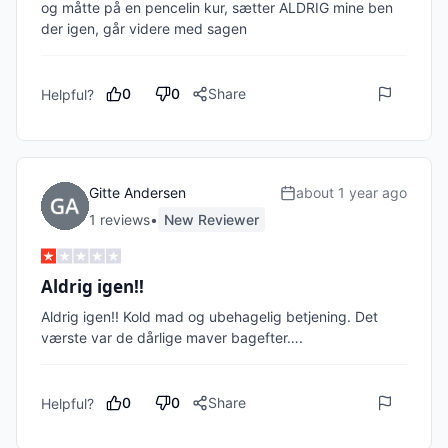
og måtte på en pencelin kur, sætter ALDRIG mine ben 
der igen, går videre med sagen 
0
0
Share
Helpful?
Gitte Andersen
about 1 year ago
1
review
s
•
New Reviewer
Aldrig igen!!
Aldrig igen!! Kold mad og ubehagelig betjening. Det 
værste var de dårlige maver bagefter….
0
0
Share
Helpful?