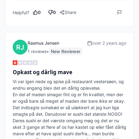
0
0
Share
Helpful?
Rasmus Jensen
over 2 years ago
1
review
s
•
New Reviewer
Opkast og dårlig mave
Vi var igen nede og spise på restaurant vestersøen, og 
endnu engang blev det en dårlig oplevelse.

En del af maden smager fint og er fin kvalitet, men der 
er også bare så meget af maden der bare ikke er okay. 
Det indbagte svinekød er så ulækkert at jeg kun lige 
smagte på det. Derudover er sushi det største NOGO! 
Deres sushi er det værste omgang møg og det er nu 
sket 3 gange at flere af os har kastet op eller fået dårlig 
mave efter at have spist sushi derfra… man burde 