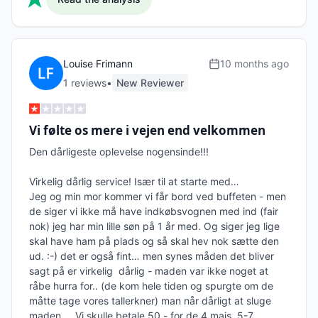
Louise Frimann
10 months ago
1
review
s
•
New Reviewer
Vi følte os mere i vejen end velkommen
Den dårligeste oplevelse nogensinde!!! 

Virkelig dårlig service! Især til at starte med… 

Jeg og min mor kommer vi får bord ved buffeten - men 
de siger vi ikke må have indkøbsvognen med ind (fair 
nok) jeg har min lille søn på 1 år med. Og siger jeg lige 
skal have ham på plads og så skal hev nok sætte den 
ud. :-) det er også fint… men synes måden det bliver 
sagt på er virkelig  dårlig - maden var ikke noget at 
råbe hurra for.. (de kom hele tiden og spurgte om de 
måtte tage vores tallerkner) man når dårligt at sluge 
maden…. Vi skulle betale 50,- for de 4 majs, 5-7 