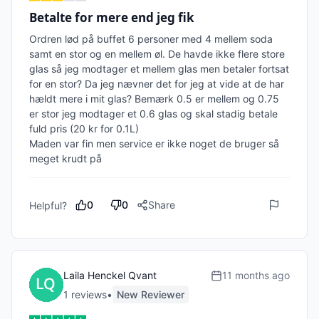
Betalte for mere end jeg fik
Ordren lød på buffet 6 personer med 4 mellem soda 
samt en stor og en mellem øl. De havde ikke flere store 
glas så jeg modtager et mellem glas men betaler fortsat 
for en stor? Da jeg nævner det for jeg at vide at de har 
hældt mere i mit glas? Bemærk 0.5 er mellem og 0.75 
er stor jeg modtager et 0.6 glas og skal stadig betale 
fuld pris (20 kr for 0.1L)

Maden var fin men service er ikke noget de bruger så 
meget krudt på
0
0
Share
Helpful?
Laila Henckel Qvant
11 months ago
1
review
s
•
New Reviewer