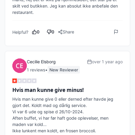
skilt ved butikken. Jeg kan absolut ikke anbefale den 
restaurant.
0
0
Share
Helpful?
Cecilie Elsborg
over 1 year ago
1
review
s
•
New Reviewer
Hvis man kunne give minus!
Hvis man kunne give 0 eller derned efter havde jeg 
gjort det. Koldt mad og dårlig service. 

Vi var 6 ude og spise d 26/10-2024. 

Aften buffet, vi har før haft gode oplevelser, men 
maden var kold…

Ikke lunkent men koldt, en frosen broccoli. 
