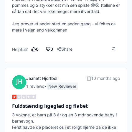
pommes og 2 stykker ost min søn spiste 😩😩 (tallene er 
sådan ca) det var ikke meget mere ihvertfald. 

Jeg prøver et andet sted en anden gang - vi føltes os 
mere i vejen end velkommen 
0
0
Share
Helpful?
Jeanett Hjortbøl
10 months ago
1
review
s
•
New Reviewer
Fuldstændig ligeglad og flabet
3 voksne, et barn på 8 år og en 3 mdr sovende baby i 
barnevogn. 

Først havde de placeret os i et roligt hjørne da de ikke 