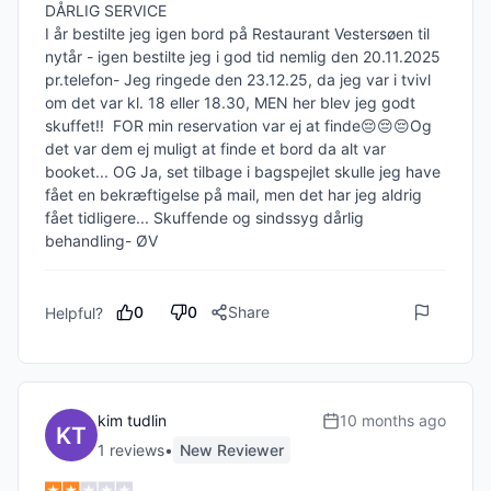
DÅRLIG SERVICE 

I år bestilte jeg igen bord på Restaurant Vestersøen til 
nytår - igen bestilte jeg i god tid nemlig den 20.11.2025 
pr.telefon- Jeg ringede den 23.12.25, da jeg var i tvivl 
om det var kl. 18 eller 18.30, MEN her blev jeg godt 
skuffet!!  FOR min reservation var ej at finde😔😔😔Og 
det var dem ej muligt at finde et bord da alt var 
booket... OG Ja, set tilbage i bagspejlet skulle jeg have 
fået en bekræftigelse på mail, men det har jeg aldrig 
fået tidligere... Skuffende og sindssyg dårlig 
behandling- ØV
0
0
Share
Helpful?
kim tudlin
10 months ago
1
review
s
•
New Reviewer