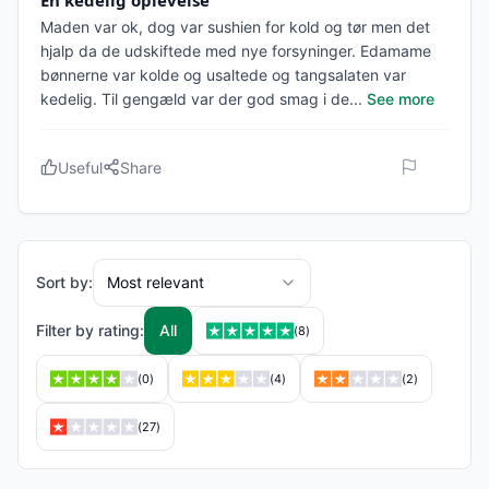
En kedelig oplevelse
Maden var ok, dog var sushien for kold og tør men det
hjalp da de udskiftede med nye forsyninger. Edamame
bønnerne var kolde og usaltede og tangsalaten var
kedelig. Til gengæld var der god smag i de
...
See more
Useful
Share
Sort by:
Most relevant
Filter by rating:
All
(
8
)
(
0
)
(
4
)
(
2
)
(
27
)