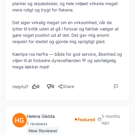
planter og skjulesteder, og hele miljøet virkede meget 
mere roligt og trygt for fiskene.

Det siger virkelig meget om en virksomhed, når de 
lytter til kritik uden at gå i forsvar og faktisk vælger at 
gøre noget positivt ud af det. Det gav mig enorm 
respekt for stedet og gjorde mig oprigtigt glad.

Kæmpe ros herfra — både for god service, åbenhed og 
viljen til at forbedre dyrevelfærden 💚 og selvfølgelig 
0
0
Share
Helpful?
Helena Gädda
5 months
Featured
ago
1
review
s
•
New Reviewer