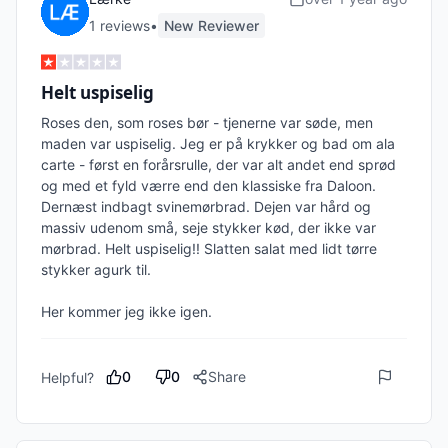
1
review
s
•
New Reviewer
Helt uspiselig
Roses den, som roses bør - tjenerne var søde, men 
maden var uspiselig. Jeg er på krykker og bad om ala 
carte - først en forårsrulle, der var alt andet end sprød 
og med et fyld værre end den klassiske fra Daloon. 
Dernæst indbagt svinemørbrad. Dejen var hård og 
massiv udenom små, seje stykker kød, der ikke var 
mørbrad. Helt uspiselig!! Slatten salat med lidt tørre 
stykker agurk til. 

Her kommer jeg ikke igen.
0
0
Share
Helpful?