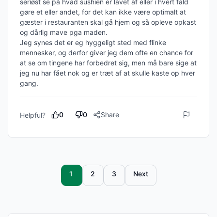
seriøst se på hvad sushien er lavet af eller i hvert fald 
gøre et eller andet, for det kan ikke være optimalt at 
gæster i restauranten skal gå hjem og så opleve opkast 
og dårlig mave pga maden. 

Jeg synes det er eg hyggeligt sted med flinke 
mennesker, og derfor giver jeg dem ofte en chance for 
at se om tingene har forbedret sig, men må bare sige at 
jeg nu har fået nok og er træt af at skulle kaste op hver 
gang. 
0
0
Share
Helpful?
1
2
3
Next