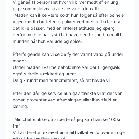
Vi går så til personalet hvor vil bliver mødt af en ung 
pige som muligvis havde ansvaret den aften. 

“Maden kan ikke være kold” hun følger så efter os hele 
vejen rundt i buffeten og bliver ved med at fortælle at 
det ikke passer, med en irriteret attitude jeg spørg 
derfor om hun har lyst til at have den frosne broccoli i 
munden når hun var ude og spise. 

Efterfølgende kan vi se de fylder varmt vand på under 
maden. 

Under maden i varme beholderne var der til gengæld 
også virkelig ulækkert og urent. 

De gik rundt med termometeret, så ret havde vi. 

Efter den dårlige service hun gav tænkte vi at der var 
nogen procenter ved afregningen eller ihevrtfald en 
løsning. 

“Min chef er ikke på arbejde så jeg kan trække 100kr 
fra” 

Vi har derefter skrevet en mail hvilket vi nu over en uge 
efter ikke har fået svar på. 
