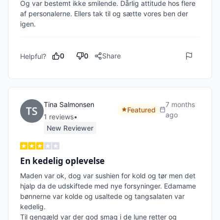
Og var bestemt ikke smilende. Dårlig attitude hos flere 
af personalerne. Ellers tak til og sætte vores ben der 
igen. 
0
0
Share
Helpful?
Tina Salmonsen
7 months
Featured
ago
1
review
s
•
New Reviewer
En kedelig oplevelse
Maden var ok, dog var sushien for kold og tør men det 
hjalp da de udskiftede med nye forsyninger. Edamame 
bønnerne var kolde og usaltede og tangsalaten var 
kedelig. 

Til gengæld var der god smag i de lune retter og 