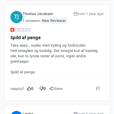
Thomas Jacobsen
over 1 year ago
1
review
s
•
New Reviewer
Spild af penge
Take aeay.. nudler med kylling og forårsruller. 

Helt smagløst og kedelig. Det smagte kun af kedelig 
olie, kun to tynde rester af porre, ingen andre 
grøntsager.

Spild af penge 
0
0
Share
Helpful?
Lærke
over 1 year ago