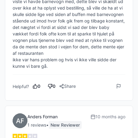
viste vi havde barnevogn med, dette blev vi skældt ud 
over ikke at ha oplyst ved bestilling, så ville de ha at vi 
skulle sidde lige ved siden af buffen med barnevognen 
stående ud imod hvor folk gik frem og tilbage konstant, 
det nægtet vi fordi at sidst vi sad der blev baby 
vækket fordi folk ofte kom til at sparke til hjulet på

vognen plus tjenerne blev ved med at rykke til vognen 
da de mente den stod i vejen for dem, dette mente ejer 
af restauranten

ikke var hans problem og hvis vi ikke ville sidde der 
kunne vi bare gå. 
0
0
Share
Helpful?
Anders Forman
10 months ago
1
review
s
•
New Reviewer