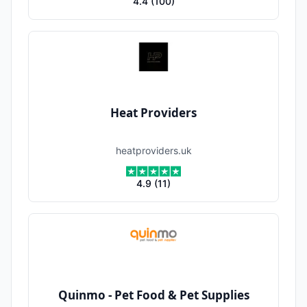
4.4
(
100
)
Heat Providers
heatproviders.uk
4.9
(
11
)
Quinmo - Pet Food & Pet Supplies