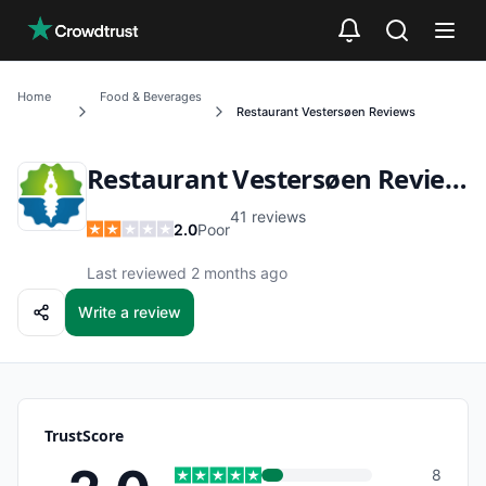
Skip to main content
Home
Food & Beverages
Restaurant Vestersøen
Reviews
Restaurant Vestersøen
Reviews
41
reviews
2.0
Poor
Last reviewed 2 months ago
Write a review
TrustScore
8