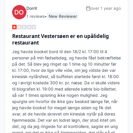
Dorrit
over 1 year ago
1
review
s
•
New Reviewer
Restaurant Vestersøen er en upålidelig
restaurant
Jeg havde booket bord til den 18/2 kl. 17:00 til 4 
personer på min fødselsdag, og havde fået bekræftelse 
på det. Så blev jeg ringet op 1 time og 10 minutter før 
kl. 17:00, hvor de lige ville vide, om jeg vidste der var 
kinesisk nytårsfest, så buffeten startede først kl. 18:00 
og i øvrigt kostede 300 kr. pr. næse. Da vi skulle videre 
til biografen kl. 19:00 med allerede købte bio-billetter, 
så var 1 times spisning ikke nogen mulighed. Jeg 
spurgte om hvorfor de ikke gav besked længe før, når 
jeg havde booket for meget længe siden og fik det 
svar, at de havde skrevet om kinesisk nytår på deres 
hjemmeside. Det var en lodret løgn, der stod intet om 
det, og da jeg ringede for at kontrollere, sagde en ung 
mand, nej det er ikke på hjemmesiden, det står på et 